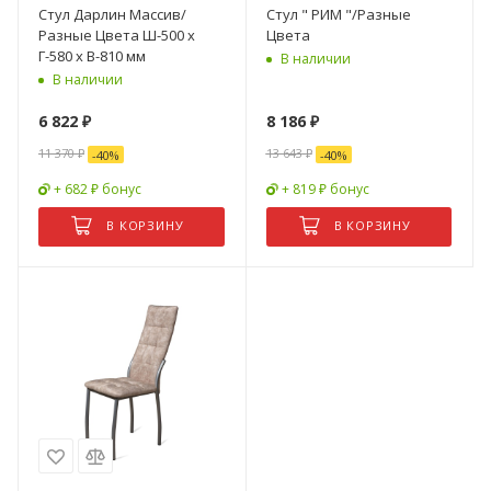
Стул Дарлин Массив/
Стул " РИМ "/Разные
Разные Цвета Ш-500 х
Цвета
Г-580 х В-810 мм
В наличии
В наличии
6 822
₽
8 186
₽
11 370
₽
13 643
₽
-
40
%
-
40
%
+ 682 ₽ бонус
+ 819 ₽ бонус
В КОРЗИНУ
В КОРЗИНУ