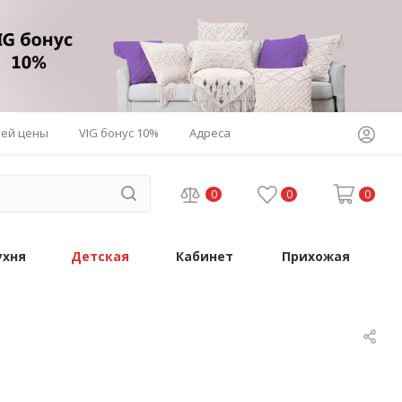
шей цены
VIG бонус 10%
Адреса
0
0
0
ухня
Детская
Кабинет
Прихожая