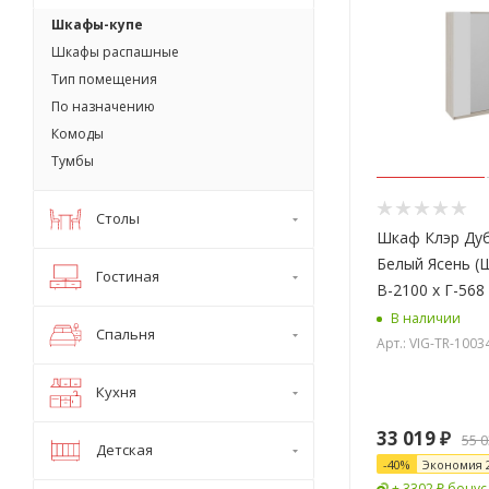
Шкафы-купе
Шкафы распашные
Тип помещения
По назначению
Комоды
Тумбы
Столы
Шкаф Клэр Дуб Сонома/
Белый Ясень (
Гостиная
В-2100 х Г-568
В наличии
Спальня
Арт.: VIG-TR-1003
Кухня
33 019
₽
55 
Детская
-
40
%
Экономия
+ 3302 ₽ бонус