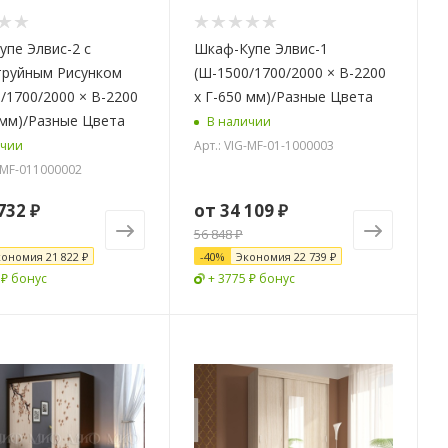
пе Элвис-2 с
Шкаф-Купе Элвис-1
труйным Рисунком
(Ш-1500/1700/2000 × В-2200
/1700/2000 × В-2200
х Г-650 мм)/Разные Цвета
 мм)/Разные Цвета
В наличии
Арт.: VIG-MF-01-1000003
ичии
G-MF-011000002
732 ₽
от
34 109 ₽
56 848 ₽
кономия
21 822 ₽
-
40
%
Экономия
22 739 ₽
 ₽ бонус
+ 3775 ₽ бонус