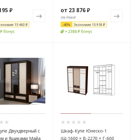
195 ₽
от
23 876 ₽
39 794 ₽
кономия
15 463 ₽
-
40
%
Экономия
15 918 ₽
 ₽ бонус
+ 2388 ₽ бонус
упе Двухдверный с
Шкаф-Купе Юнеско-1
ом и Ящиками Майа
(Ш-1600 × В-2270 × Г-600