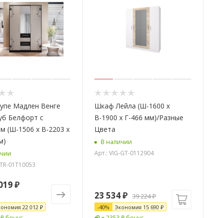
упе Мадлен Венге
Шкаф Лейла (Ш-1600 х
уб Белфорт с
В-1900 х Г-466 мм)/Разные
м (Ш-1506 х В-2203 х
Цвета
м)
В наличии
Арт.: VIG-GT-0112904
ичии
-TR-01T10053
019 ₽
23 534
₽
39 224
₽
кономия
22 012 ₽
-
40
%
Экономия
15 690
₽
 ₽ бонус
+ 2353 ₽ бонус