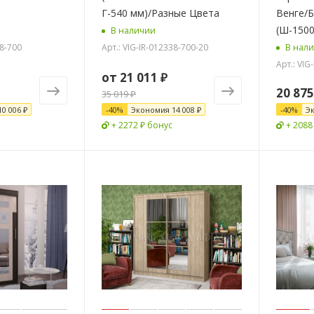
Г-540 мм)/Разные Цвета
Венге/
(Ш-1500
В наличии
38-700
Арт.: VIG-IR-012338-700-20
В нал
Арт.: VIG
от
21 011 ₽
20 875
35 019 ₽
10 006 ₽
-
40
%
Экономия
14 008 ₽
-
40
%
Э
+ 2272 ₽ бонус
+ 2088