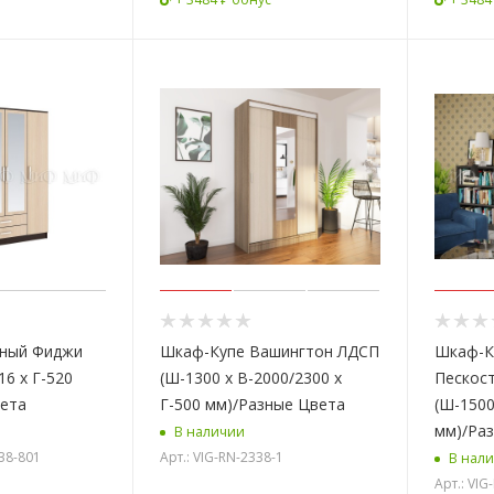
рный Фиджи
Шкаф-Купе Вашингтон ЛДСП
Шкаф-К
16 х Г-520
(Ш-1300 х В-2000/2300 х
Пескос
вета
Г-500 мм)/Разные Цвета
(Ш-1500
мм)/Ра
В наличии
338-801
Арт.: VIG-RN-2338-1
В нал
Арт.: VIG