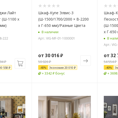
джи Лайт
Шкаф-Купе Элвис-3
Шкаф-Ку
 (Ш-1100 х
(Ш-1500/1700/2000 × В-2200
Пескос
 мм)
х Г-650 мм)/Разные Цвета
(Ш-1500
х Г-650
В наличии
38-222
Арт.: VIG-MF-01-1000001
В нал
Арт.: VI
от
30 016 ₽
от
32 
394
₽
50 026 ₽
54 554 ₽
10 558
₽
-
40
%
Экономия
20 010 ₽
-
40
%
Э
+ 3342 ₽ бонус
+ 3698