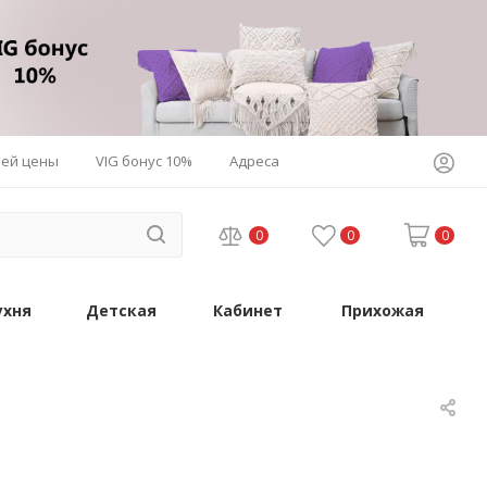
шей цены
VIG бонус 10%
Адреса
0
0
0
ухня
Детская
Кабинет
Прихожая