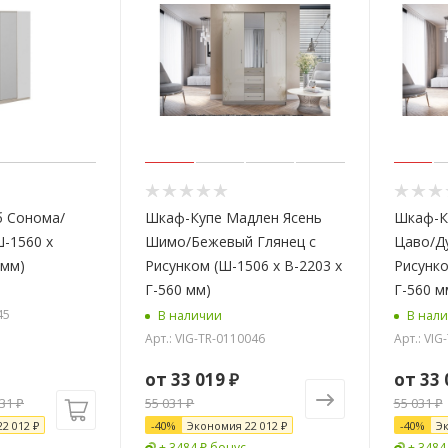
Шкаф-Купе Мадлен Ясень
Шкаф-К
Ш-1560 х
Шимо/Бежевый Глянец с
Цаво/Д
 мм)
Рисунком (Ш-1506 х В-2203 х
Рисунко
Г-560 мм)
Г-560 м
45
В наличии
В нал
Арт.: VIG-TR-0110046
Арт.: VIG
от
33 019 ₽
от
33 
031
₽
55 031 ₽
55 031 ₽
22 012
₽
-
40
%
Экономия
22 012 ₽
-
40
%
Э
+ 3484 ₽ бонус
+ 3484