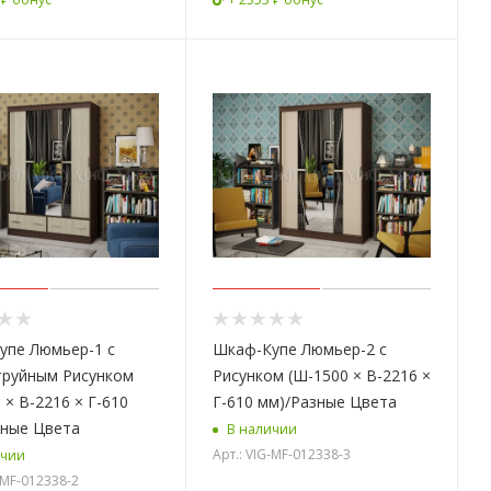
упе Люмьер-1 с
Шкаф-Купе Люмьер-2 с
труйным Рисунком
Рисунком (Ш-1500 × В-2216 ×
 × В-2216 × Г-610
Г-610 мм)/Разные Цвета
зные Цвета
В наличии
Арт.: VIG-MF-012338-3
ичии
-MF-012338-2