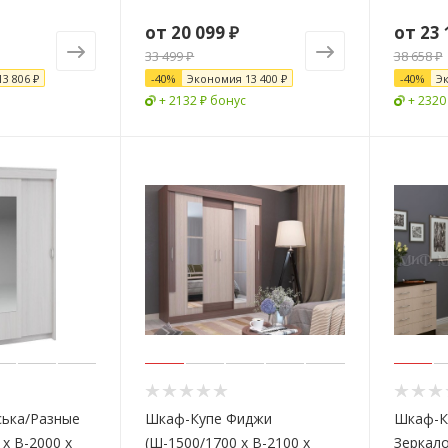
от
20 099 ₽
от
23 
33 499 ₽
38 658 ₽
13 806 ₽
-
40
%
Экономия
13 400 ₽
-
40
%
Э
+ 2132 ₽ бонус
+ 2320
ська/Разные
Шкаф-Купе Фиджи
Шкаф-К
х В-2000 х
(Ш-1500/1700 х В-2100 х
Зеркал