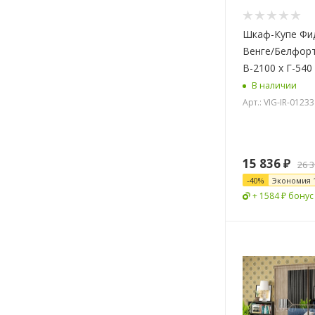
Шкаф-Купе Фи
Венге/Белфорт
В-2100 х Г-540
В наличии
Арт.: VIG-IR-0123
15 836
₽
26 
-
40
%
Экономия
+ 1584 ₽ бонус