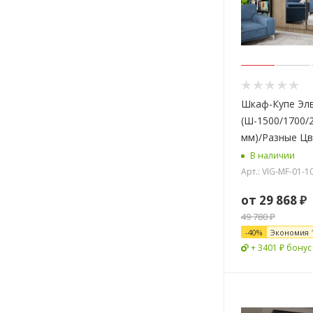
Шкаф-Купе Эл
(Ш-1500/1700/
мм)/Разные Ц
В наличии
Арт.: VIG-MF-01-
от
29 868 ₽
49 780 ₽
-
40
%
Экономия
+ 3401 ₽ бонус