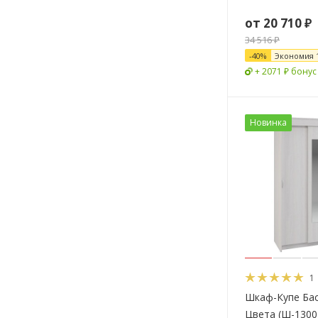
от
20 710 ₽
34 516 ₽
-
40
%
Экономия
+ 2071 ₽ бонус
Новинка
1
Шкаф-Купе Ба
Цвета (Ш-1300 