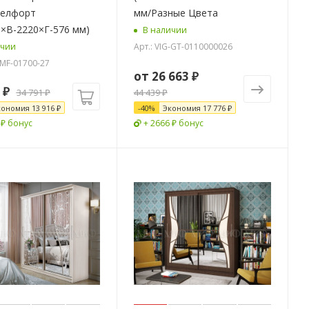
Белфорт
мм/Разные Цвета
×В-2220×Г-576 мм)
В наличии
Арт.: VIG-GT-0110000026
ичии
-MF-01700-27
от
26 663 ₽
₽
34 791
₽
44 439 ₽
кономия
13 916
₽
-
40
%
Экономия
17 776 ₽
 ₽ бонус
+ 2666 ₽ бонус