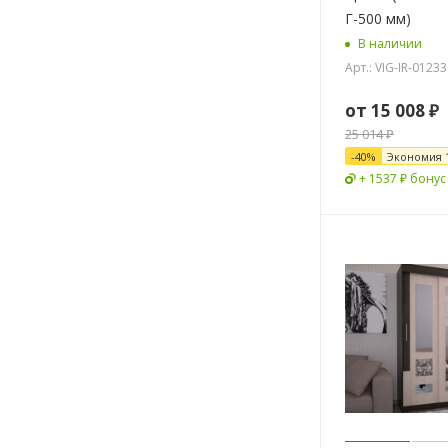
Г-500 мм)
В наличии
Арт.: VIG-IR-0123
от
15 008 ₽
25 014 ₽
-
40
%
Экономия
+ 1537 ₽ бонус