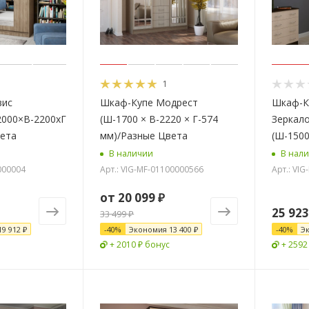
1
вис
Шкаф-Купе Модрест
Шкаф-Куп
2000×В-2200хГ-650
(Ш-1700 × В-2220 × Г-574
Зеркал
вета
мм)/Разные Цвета
(Ш-1500
В наличии
В нал
1000004
Арт.: VIG-MF-01100000566
Арт.: VI
от
20 099 ₽
25 923
33 499 ₽
19 912 ₽
-
40
%
Экономия
13 400 ₽
-
40
%
Э
+ 2010 ₽ бонус
+ 2592