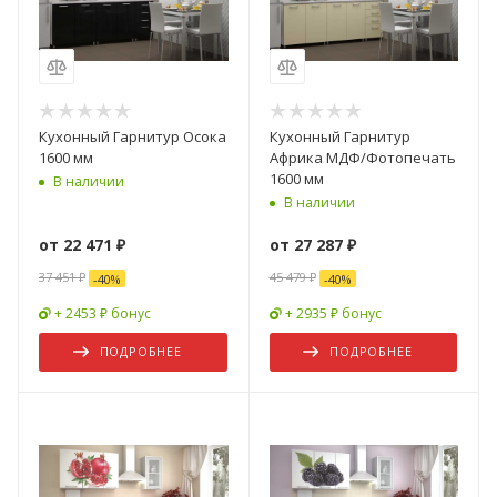
Кухонный Гарнитур Осока
Кухонный Гарнитур
1600 мм
Африка МДФ/Фотопечать
1600 мм
В наличии
В наличии
от
22 471 ₽
от
27 287 ₽
37 451 ₽
45 479 ₽
-
40
%
-
40
%
+ 2453 ₽ бонус
+ 2935 ₽ бонус
ПОДРОБНЕЕ
ПОДРОБНЕЕ