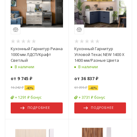
Кухонный Гарнитур Риана
Кухонный Гарнитур
1000 мм ЛДСП/Крафт
Угловой Техас NEW 1400 Х
Светлый
1400 мм/Разные Цвета
В наличии
В наличии
от
9 745 ₽
от
36 837 ₽
16 242 ₽
61 395 ₽
-
40
%
-
40
%
+ 1291 ₽ бонус
+ 3731 ₽ бонус
ПОДРОБНЕЕ
ПОДРОБНЕЕ