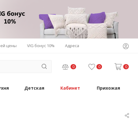
шей цены
VIG бонус 10%
Адреса
0
0
0
ухня
Детская
Кабинет
Прихожая