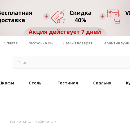
Оплата
Рассрочка 0%
Легкий возврат
Гарантия луч
Шкафы
Столы
Гостиная
Спальня
К
—
Банкетки для кабинета