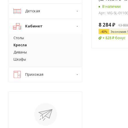
В наличии
Детская
Арт.: VIG-SL-0110
8 284
₽
13 80
Кабинет
-
40
%
Экономия
Столы
+ 828 ₽ бонус
Кресла
Диваны
Шкафы
Прихожая