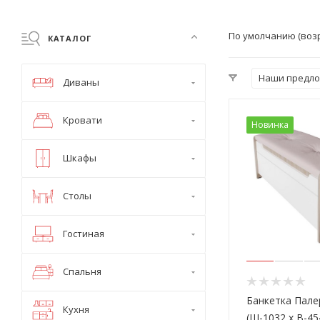
По умолчанию (воз
КАТАЛОГ
Наши предл
Диваны
Кровати
Новинка
Шкафы
Столы
Гостиная
Спальня
Банкетка Пал
Кухня
(Ш-1032 х В-45