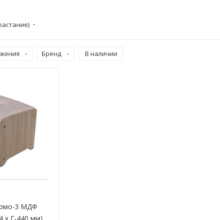
растание)
ожения
Бренд
В наличии
ермо-3 МДФ
4 х Г-440 мм)