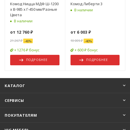
Комод Ницца МДФ Ш-1200
Комод Либерти 3
х В-985 х Г-450 мм/Разные
В наличии
Цвета
В наличии
от
12 760 ₽
от
6 003 ₽
21 267 ₽
10 005 ₽
-
40
%
-
40
%
+ 1276 ₽ бонус
+ 600 ₽ бонус
ПОДРОБНЕЕ
ПОДРОБНЕЕ
КАТАЛОГ
СЕРВИСЫ
ПОКУПАТЕЛЯМ