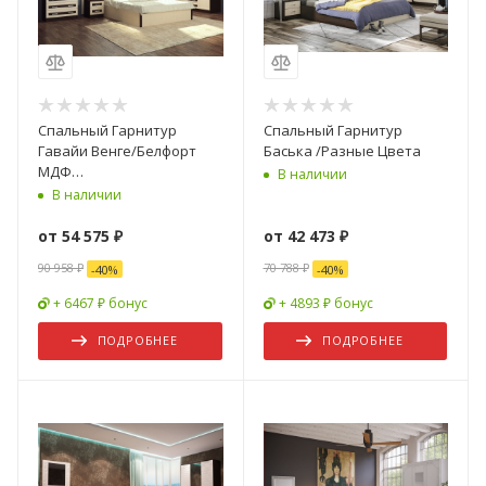
Спальный Гарнитур
Спальный Гарнитур
Гавайи Венге/Белфорт
Баська /Разные Цвета
МДФ
В наличии
(Шкаф+Комод+Зеркало+Кровать+Тумбы)
В наличии
от
54 575 ₽
от
42 473 ₽
90 958 ₽
70 788 ₽
-
40
%
-
40
%
+ 6467 ₽ бонус
+ 4893 ₽ бонус
ПОДРОБНЕЕ
ПОДРОБНЕЕ