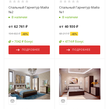
Спальный Гарнитур Майа
Спальный Гарнитур Майа
№2
№1
В наличии
В наличии
от
62 761 ₽
от
40 930 ₽
104 602 ₽
68 217 ₽
-
40
%
-
40
%
+ 7042 ₽ бонус
+ 4774 ₽ бонус
ПОДРОБНЕЕ
ПОДРОБНЕЕ