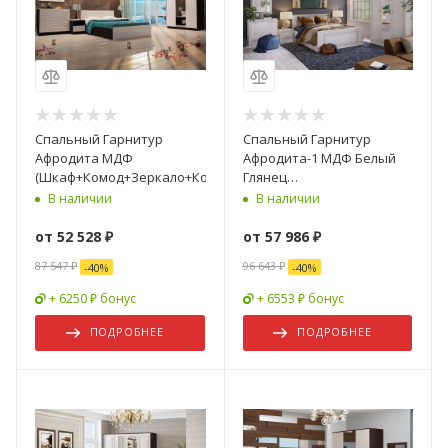
Спальный Гарнитур
Спальный Гарнитур
Афродита МДФ
Афродита-1 МДФ Белый
(Шкаф+Комод+Зеркало+Комод+Кровать+Тумбы)
Глянец
(Шкаф+Комод+Зеркало+Тумбы+
В наличии
В наличии
от
52 528 ₽
от
57 986 ₽
87 547 ₽
96 643 ₽
-
40
%
-
40
%
+ 6250 ₽ бонус
+ 6553 ₽ бонус
ПОДРОБНЕЕ
ПОДРОБНЕЕ