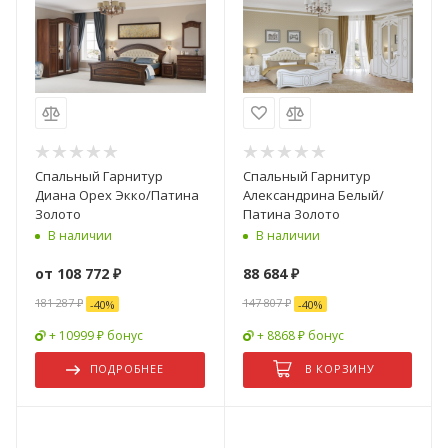
Спальный Гарнитур
Спальный Гарнитур
Диана Орех Экко/Патина
Александрина Белый/
Золото
Патина Золото
В наличии
В наличии
от
108 772 ₽
88 684
₽
181 287 ₽
147 807
₽
-
40
%
-
40
%
+ 10999 ₽ бонус
+ 8868 ₽ бонус
ПОДРОБНЕЕ
В КОРЗИНУ