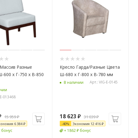
 Массив Разные
Кресло Гарда/Разные Цвета
-600 х Г-750 х В-850
Ш-680 х Г-800 х В-780 мм
Арт.: VIG-E-0145
В наличии
ичии
-E-013468
₽
18 623
₽
15 959
₽
31 039
₽
кономия
6 384
₽
-
40
%
Экономия
12 416
₽
₽ бонус
+ 1862 ₽ бонус