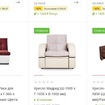
22 739 ₽
26 746 ₽
8 186 ₽
-
40
%
Экономия
9 096 ₽
-
40
%
Э
+ 1364 ₽ бонус
+ 1605
Новинка
Новинк
Рика для
Кресло Мадрид (Ш-1000 х
Кресло
х Г-960 х
Г-1050 х В-1000 мм)
NEW (Ш-
зные Цвета
мм)/Ра
В наличии