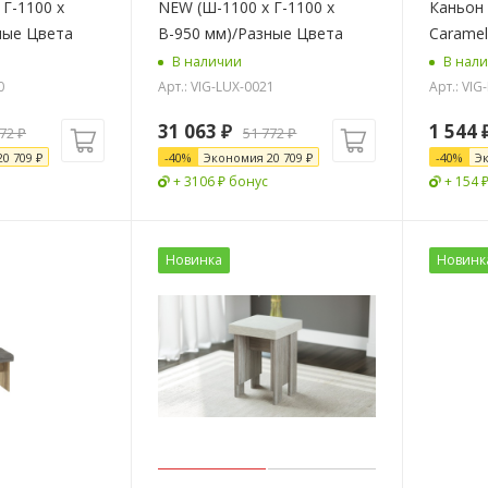
 Г-1100 х
NEW (Ш-1100 х Г-1100 х
Каньон 
ные Цвета
В-950 мм)/Разные Цвета
Caramel
В наличии
В нал
0
Арт.: VIG-LUX-0021
Арт.: VIG
31 063
₽
1 544
772
₽
51 772
₽
20 709
₽
-
40
%
Экономия
20 709
₽
-
40
%
Э
+ 3106 ₽ бонус
+ 154 
Новинка
Новинк