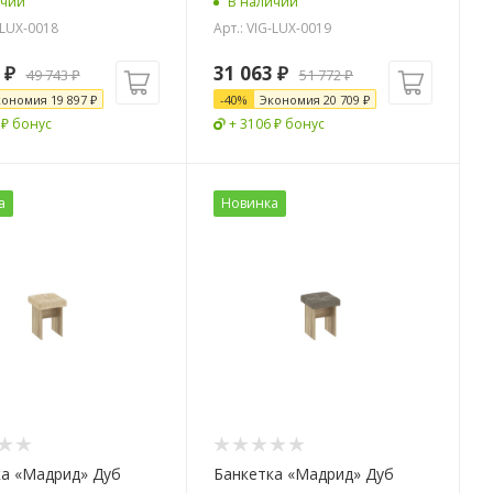
ичии
В наличии
-LUX-0018
Арт.: VIG-LUX-0019
₽
31 063
₽
49 743
₽
51 772
₽
кономия
19 897
₽
-
40
%
Экономия
20 709
₽
 ₽ бонус
+ 3106 ₽ бонус
а
Новинка
ка «Мадрид» Дуб
Банкетка «Мадрид» Дуб