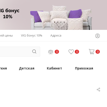
шей цены
VIG бонус 10%
Адреса
0
0
0
ухня
Детская
Кабинет
Прихожая