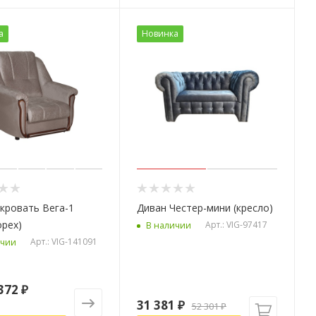
а
Новинка
кровать Вега-1
Диван Честер-мини (кресло)
орех)
Арт.: VIG-97417
В наличии
Арт.: VIG-141091
ичии
372 ₽
31 381
₽
52 301
₽