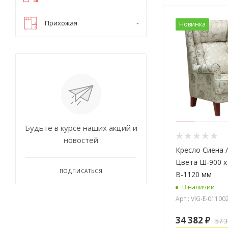
Прихожая
Новинка
Будьте в курсе наших акций и
новостей
Кресло Сиена 
Цвета Ш-900 х 
ПОДПИСАТЬСЯ
В-1120 мм
В наличии
Арт.: VIG-E-01100
34 382
₽
57 