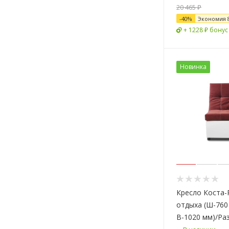
20 465 ₽
-
40
%
Экономия
+ 1228 ₽ бонус
Новинка
Кресло Коста-
отдыха (Ш-760 
В-1020 мм)/Ра