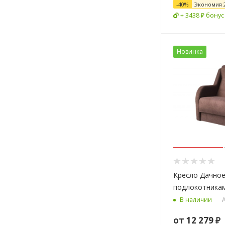
-
40
%
Экономия
+ 3438 ₽ бонус
Новинка
Кресло Дачное
подлокотника
А
В наличии
от
12 279 ₽