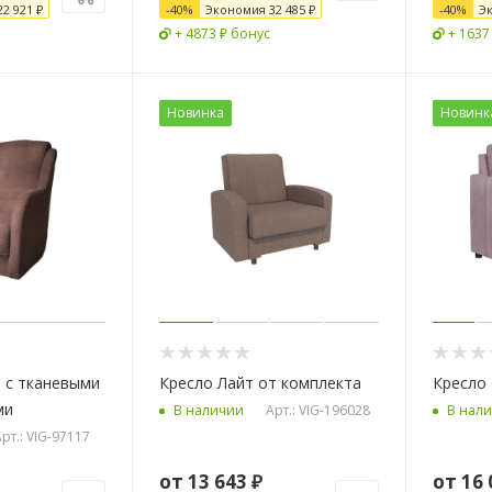
22 921
₽
-
40
%
Экономия
32 485 ₽
-
40
%
Э
+ 4873 ₽ бонус
+ 1637
Новинка
Новинк
 с тканевыми
Кресло Лайт от комплекта
Кресло
ми
Арт.: VIG-196028
В наличии
В нал
рт.: VIG-97117
от
13 643 ₽
от
16 