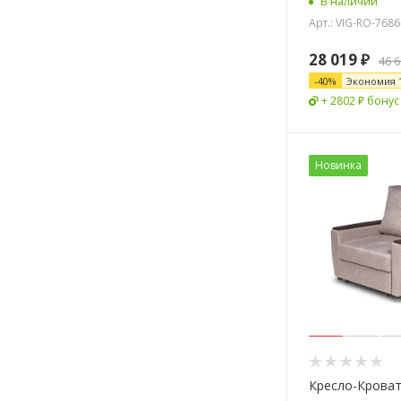
В наличии
Арт.: VIG-RO-7686
28 019
₽
46 
-
40
%
Экономия
+ 2802 ₽ бонус
Новинка
Кресло-Крова