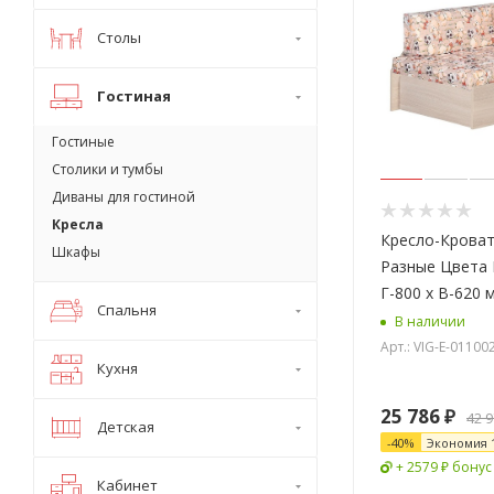
Столы
Гостиная
Гостиные
Столики и тумбы
Диваны для гостиной
Кресла
Кресло-Кроват
Шкафы
Разные Цвета 
Г-800 х В-620 
Спальня
В наличии
Арт.: VIG-E-0110
Кухня
25 786
₽
42 
Детская
-
40
%
Экономия
+ 2579 ₽ бонус
Кабинет