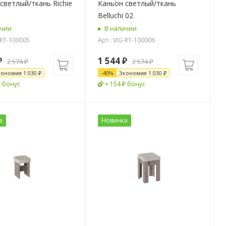
светлый/ткань Richie
Каньон светлый/ткань
Belluchi 02
ичии
В наличии
-RT-100005
Арт.: VIG-RT-100006
₽
1 544
₽
2 574
₽
2 574
₽
кономия
1 030
₽
-
40
%
Экономия
1 030
₽
₽ бонус
+ 154 ₽ бонус
а
Новинка