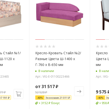
ь Стайл №1/
Кресло-Кровать Стайл №2/
Кресло
Ш-1120 х
Разные Цвета Ш-1400 х
Цвета Ш
мм
Г-760 х В-650 мм
мм
В наличии
В нал
0223465
Арт.: VIG-E-01100223466
Арт.: VIG
от
31 517 ₽
9 575
977
₽
52 528 ₽
17 191
₽
-
40
%
Экономия
21 011 ₽
-
40
%
Э
+ 3152 ₽ бонус
+ 958 