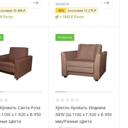
30 697 ₽
кономия
10 698 ₽
-
40
%
Экономия
12 279 ₽
 ₽ бонус
+ 1842 ₽ бонус
а
Новинка
-Кровать Санта-Роза
Кресло-Кровать Индиана
1100 х Г-920 х В-950
NEW (Ш-1100 х Г-920 х В-950
зные Цвета
мм)/Разные Цвета