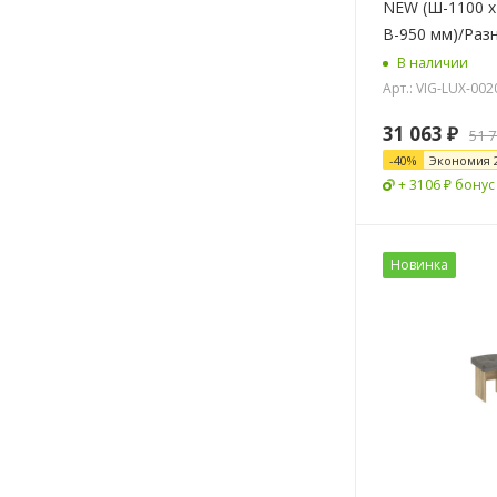
NEW (Ш-1100 х
В-950 мм)/Раз
В наличии
Арт.: VIG-LUX-002
31 063
₽
51 
-
40
%
Экономия
+ 3106 ₽ бонус
Новинка