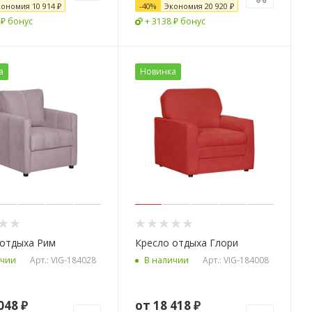
кономия
10 914 ₽
-
40
%
Экономия
20 920
₽
 ₽ бонус
+ 3138 ₽ бонус
а
Новинка
 отдыха Рим
Кресло отдыха Глори
Арт.: VIG-184028
Арт.: VIG-184008
ичии
В наличии
048 ₽
от
18 418 ₽