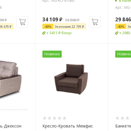
Арт.: VIG-RO-41080
В нал
6
Арт.: VIG
34 109
₽
29 846
698
₽
56 848
₽
18 679
₽
-
40
%
Экономия
22 739
₽
-
40
%
Э
+ 3411 ₽ бонус
+ 2985
Новинка
Новинк
ть Джексон
Кресло-Кровать Мемфис
Банкет