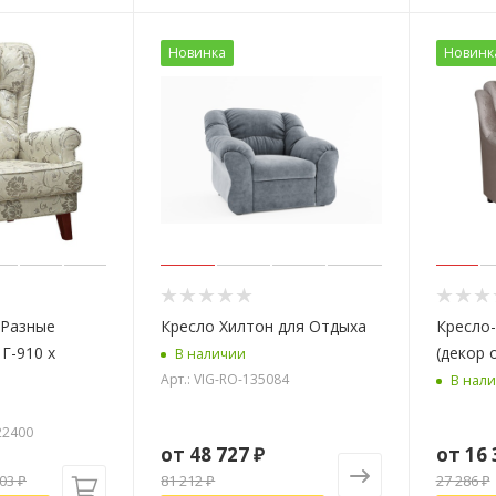
Новинка
Новинк
/Разные
Кресло Хилтон для Отдыха
Кресло-
Г-910 х
(декор 
В наличии
Арт.: VIG-RO-135084
В нал
22400
от
48 727 ₽
от
16 
303
₽
81 212 ₽
27 286 ₽