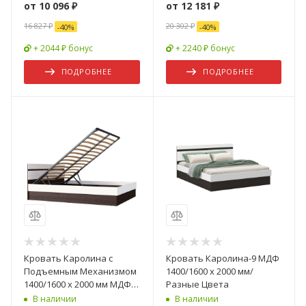
от
10 096 ₽
от
12 181 ₽
16 827 ₽
20 302 ₽
-
40
%
-
40
%
+ 2044 ₽ бонус
+ 2240 ₽ бонус
ПОДРОБНЕЕ
ПОДРОБНЕЕ
Кровать Каролина с
Кровать Каролина-9 МДФ
Подъемным Механизмом
1400/1600 х 2000 мм/
1400/1600 х 2000 мм МДФ /
Разные Цвета
Разные Цвета
В наличии
В наличии