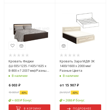
Кровать Фиджи
Кровать Зара МДФ ЗК
(Ш-935/1235 /1435/1635 х
1400/1600 x 2000 мм/
В-800 х Г-2037 мм)/Разные
Разные Цвета
Размеры и Цвета
В наличии
В наличии
6 003
₽
от
15 907 ₽
10 005
₽
26 512 ₽
-
40
%
-
40
%
+ 600 ₽ бонус
+ 2686 ₽ бонус
В КОРЗИНУ
ПОДРОБНЕЕ