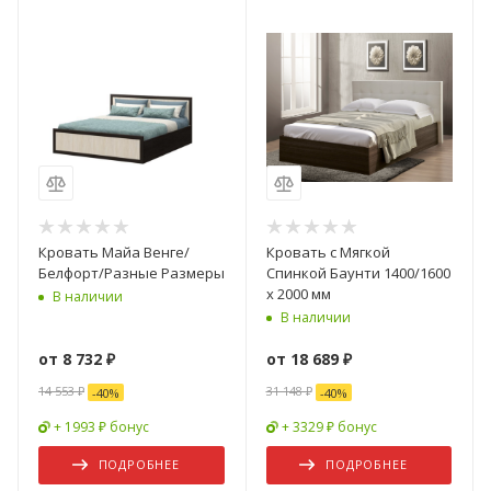
Кровать Майа Венге/
Кровать с Мягкой
Белфорт/Разные Размеры
Спинкой Баунти 1400/1600
х 2000 мм
В наличии
В наличии
от
8 732 ₽
от
18 689 ₽
14 553 ₽
31 148 ₽
-
40
%
-
40
%
+ 1993 ₽ бонус
+ 3329 ₽ бонус
ПОДРОБНЕЕ
ПОДРОБНЕЕ