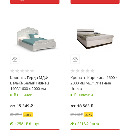
Кровать Герда МДФ
Кровать Каролина 1600 х
Белый/Белый Глянец
2000 мм МДФ /Разные
1400/1600 х 2000 мм
Цвета
В наличии
В наличии
от
15 349 ₽
от
18 583 ₽
25 581 ₽
30 972 ₽
-
40
%
-
40
%
+ 2581 ₽ бонус
+ 3318 ₽ бонус