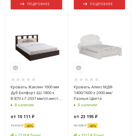
ПОДРОБНЕЕ
ПОДРОБНЕЕ
Кровать Жаклин 1600 мм
Кровать Алекс МДФ
Дуб Белфорт (Ш-1800 х
1400/1600 х 2000 мм/
В-870 х Г-2037 мм/сп.место
Разные Цвета
1600 х 2000 мм)
В наличии
В наличии
от
10 111 ₽
от
23 195 ₽
16 852 ₽
38 658 ₽
-
40
%
-
40
%
+ 2228 ₽ бонус
+ 3317 ₽ бонус