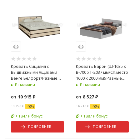
Кровать Сицилия с
Кровать Барон (Ш-1635 х
Выдвижными Ящиками
В-700 х Г-2037 мм/Сп.место
Венге Белфорт/Разные
1600 х 2000 мм)/Разные
Размеры
Цвета
В наличии
В наличии
900/1200/1400/1600 мм
от
10 915 ₽
от
8 527 ₽
18 192 ₽
14 212 ₽
-
40
%
-
40
%
+ 1847 ₽ бонус
+ 1887 ₽ бонус
ПОДРОБНЕЕ
ПОДРОБНЕЕ