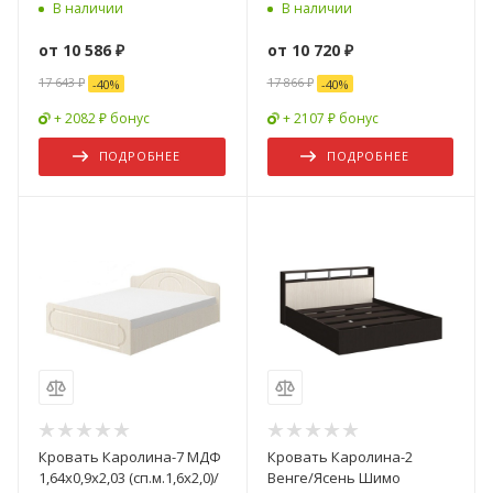
мм
x 2000 мм
В наличии
В наличии
от
10 586 ₽
от
10 720 ₽
17 643 ₽
17 866 ₽
-
40
%
-
40
%
+ 2082 ₽ бонус
+ 2107 ₽ бонус
ПОДРОБНЕЕ
ПОДРОБНЕЕ
Кровать Каролина-7 МДФ
Кровать Каролина-2
1,64х0,9х2,03 (сп.м.1,6х2,0)/
Венге/Ясень Шимо