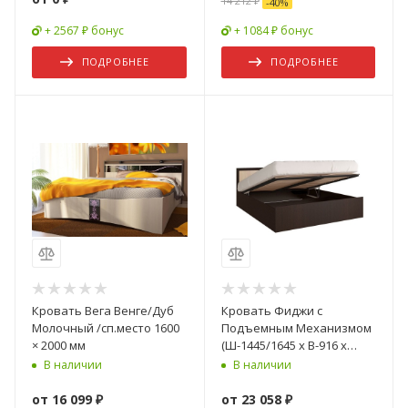
14 212 ₽
-
40
%
+ 2567 ₽ бонус
+ 1084 ₽ бонус
ПОДРОБНЕЕ
ПОДРОБНЕЕ
Кровать Вега Венге/Дуб
Кровать Фиджи с
Молочный /сп.место 1600
Подъемным Механизмом
× 2000 мм
(Ш-1445/1645 х В-916 х
Г-2042 мм)/Разные Цвета
В наличии
В наличии
от
16 099 ₽
от
23 058 ₽