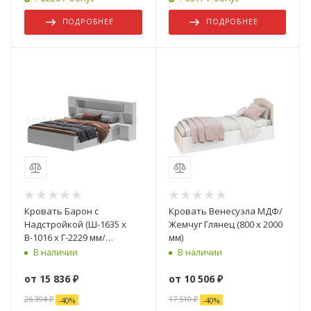
ПОДРОБНЕЕ
ПОДРОБНЕЕ
Кровать Барон с
Кровать Венесуэла МДФ/
Надстройкой (Ш-1635 х
Жемчуг Глянец (800 х 2000
В-1016 х Г-2229 мм/
мм)
Сп.место 1600 х 2000 мм)/
В наличии
В наличии
Разные Цвета
от
15 836 ₽
от
10 506 ₽
26 394 ₽
17 510 ₽
-
40
%
-
40
%