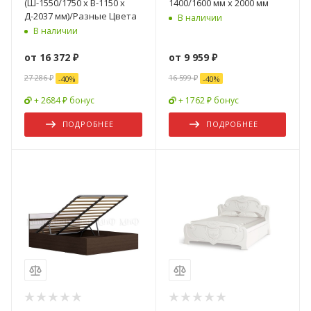
(Ш-1550/1750 х В-1150 х
1400/1600 мм х 2000 мм
Д-2037 мм)/Разные Цвета
В наличии
В наличии
от
16 372 ₽
от
9 959 ₽
27 286 ₽
16 599 ₽
-
40
%
-
40
%
+ 2684 ₽ бонус
+ 1762 ₽ бонус
ПОДРОБНЕЕ
ПОДРОБНЕЕ