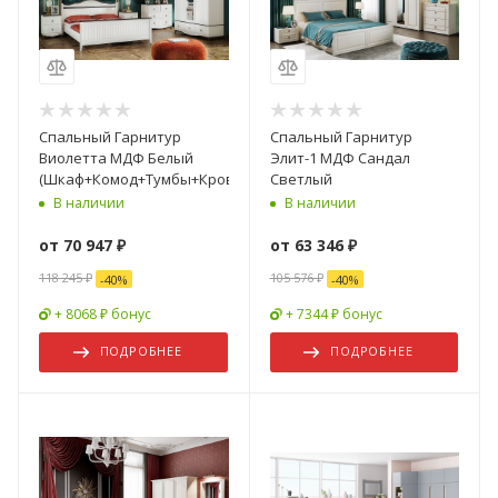
Спальный Гарнитур
Спальный Гарнитур
Виолетта МДФ Белый
Элит-1 МДФ Сандал
(Шкаф+Комод+Тумбы+Кровать)
Светлый
В наличии
В наличии
от
70 947 ₽
от
63 346 ₽
118 245 ₽
105 576 ₽
-
40
%
-
40
%
+ 8068 ₽ бонус
+ 7344 ₽ бонус
ПОДРОБНЕЕ
ПОДРОБНЕЕ