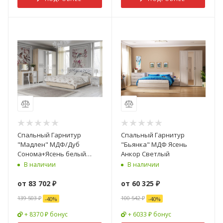
Спальный Гарнитур
Спальный Гарнитур
"Мадлен" МДФ/Дуб
"Бьянка" МДФ Ясень
Сонома+Ясень белый
Анкор Светлый
Эмаль + Ф/п - Серебро
В наличии
В наличии
от
83 702 ₽
от
60 325 ₽
139 503 ₽
100 542 ₽
-
40
%
-
40
%
+ 8370 ₽ бонус
+ 6033 ₽ бонус