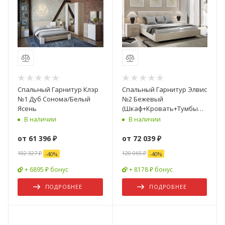
Спальный Гарнитур Клэр
Спальный Гарнитур Элвис
№1 Дуб Сонома/Белый
№2 Бежевый
Ясень
(Шкаф+Кровать+Тумбы
Прикроватные-2шт)
В наличии
В наличии
от
61 396 ₽
от
72 039 ₽
102 327 ₽
120 065 ₽
-
40
%
-
40
%
+ 6895 ₽ бонус
+ 8178 ₽ бонус
ПОДРОБНЕЕ
ПОДРОБНЕЕ