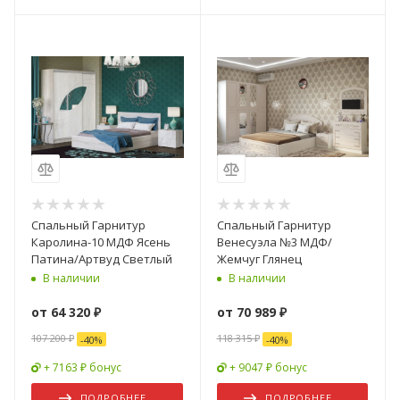
Спальный Гарнитур
Спальный Гарнитур
Каролина-10 МДФ Ясень
Венесуэла №3 МДФ/
Патина/Артвуд Светлый
Жемчуг Глянец
В наличии
В наличии
от
64 320 ₽
от
70 989 ₽
107 200 ₽
118 315 ₽
-
40
%
-
40
%
+ 7163 ₽ бонус
+ 9047 ₽ бонус
ПОДРОБНЕЕ
ПОДРОБНЕЕ