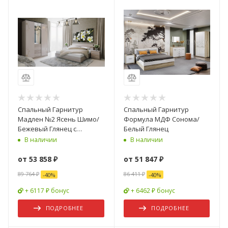
Спальный Гарнитур
Спальный Гарнитур
Мадлен №2 Ясень Шимо/
Формула МДФ Сонома/
Бежевый Глянец с
Белый Глянец
Рисунком
В наличии
В наличии
от
53 858 ₽
от
51 847 ₽
89 764 ₽
86 411 ₽
-
40
%
-
40
%
+ 6117 ₽ бонус
+ 6462 ₽ бонус
ПОДРОБНЕЕ
ПОДРОБНЕЕ