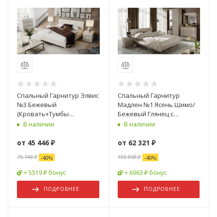
Спальный Гарнитур Элвис
Спальный Гарнитур
№3 Бежевый
Мадлен №1 Ясень Шимо/
(Кровать+Тумбы
Бежевый Глянец с
Прикроватные-2шт+Комод)
Рисунком
В наличии
В наличии
от
45 446 ₽
от
62 321 ₽
75 743 ₽
103 868 ₽
-
40
%
-
40
%
+ 5519 ₽ бонус
+ 6963 ₽ бонус
ПОДРОБНЕЕ
ПОДРОБНЕЕ