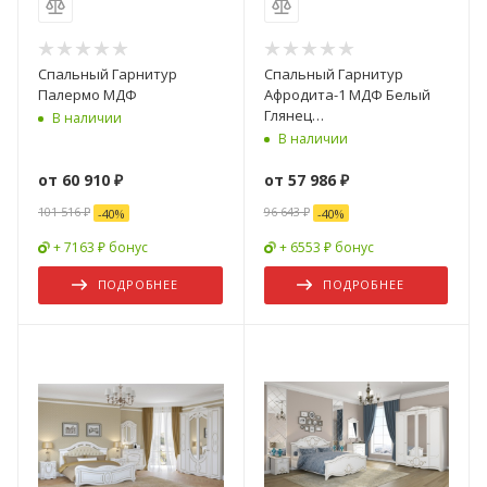
Спальный Гарнитур
Спальный Гарнитур
Палермо МДФ
Афродита-1 МДФ Белый
Глянец
В наличии
(Шкаф+Комод+Зеркало+Тумбы+
В наличии
от
60 910 ₽
от
57 986 ₽
101 516 ₽
96 643 ₽
-
40
%
-
40
%
+ 7163 ₽ бонус
+ 6553 ₽ бонус
ПОДРОБНЕЕ
ПОДРОБНЕЕ