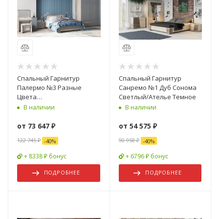
Спальный Гарнитур
Спальный Гарнитур
Палермо №3 Разные
Санремо №1 Дуб Сонома
Цвета
Светлый/Ателье Темное
(Шкаф+Кровать+Туалетный
В наличии
В наличии
Стол+Прикроватные
Тумбы+Пуф)
от
73 647 ₽
от
54 575 ₽
122 745 ₽
90 958 ₽
-
40
%
-
40
%
+ 8338 ₽ бонус
+ 6796 ₽ бонус
ПОДРОБНЕЕ
ПОДРОБНЕЕ