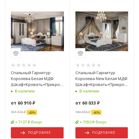
Спальный Гарнитур
Спальный Гарнитур
Королева Белая МДФ
Королева New Белая МДФ
(Шкаф+Кровать+Прикроватные
(Шкаф+Кровать+Прикроватны
Тумбы+Комод)
Тумбы+Комод)
В наличии
В наличии
от
60 910 ₽
от
60 033 ₽
101 516 ₽
100 055 ₽
-
40
%
-
40
%
+ 7137 ₽ бонус
+ 7050 ₽ бонус
ПОДРОБНЕЕ
ПОДРОБНЕЕ