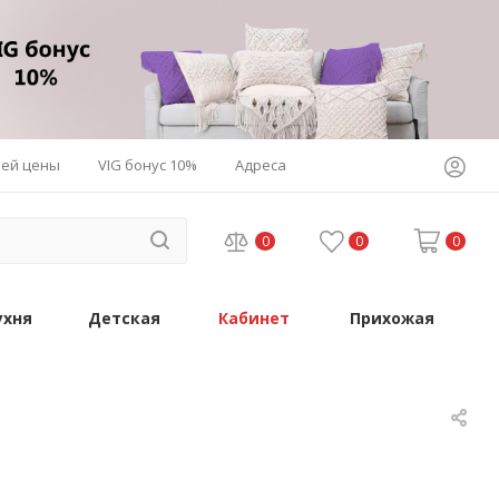
шей цены
VIG бонус 10%
Адреса
0
0
0
ухня
Детская
Кабинет
Прихожая