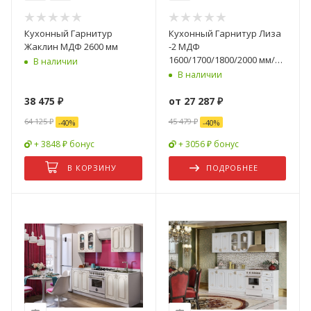
Кухонный Гарнитур
Кухонный Гарнитур Лиза
Жаклин МДФ 2600 мм
-2 МДФ
1600/1700/1800/2000 мм/
В наличии
Разные Цвета
В наличии
38 475
₽
от
27 287 ₽
64 125
₽
45 479 ₽
-
40
%
-
40
%
+ 3848 ₽ бонус
+ 3056 ₽ бонус
В КОРЗИНУ
ПОДРОБНЕЕ