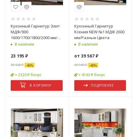
Кухонный Гарнитур Элит
Кухонный Гарнитур
МДФ/900
Ксения NEW №1 МДФ 2600
1600/1700/1800/2000 мм/
мм/Разные Цвета
Разные Цвета
В наличии
В наличии
23 195
₽
от
39 567 ₽
38 658
₽
65 945 ₽
-
40
%
-
40
%
+ 2320 ₽ бонус
+ 4163 ₽ бонус
В КОРЗИНУ
ПОДРОБНЕЕ