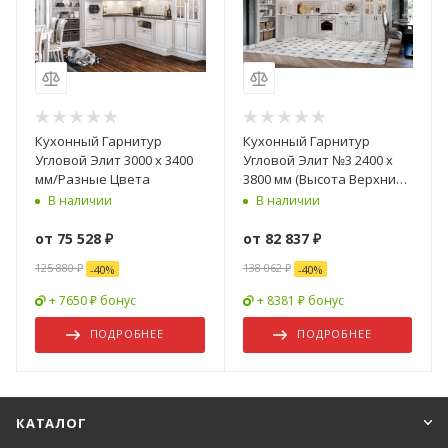
Кухонный Гарнитур
Кухонный Гарнитур
Угловой Элит 3000 х 3400
Угловой Элит №3 2400 х
мм/Разные Цвета
3800 мм (Высота Верхних
Ящиков-900 мм)/Разные
В наличии
В наличии
Цвета
от
75 528 ₽
от
82 837 ₽
125 880 ₽
138 062 ₽
-
40
%
-
40
%
+ 7650 ₽ бонус
+ 8381 ₽ бонус
ПОДРОБНЕЕ
ПОДРОБНЕЕ
КАТАЛОГ