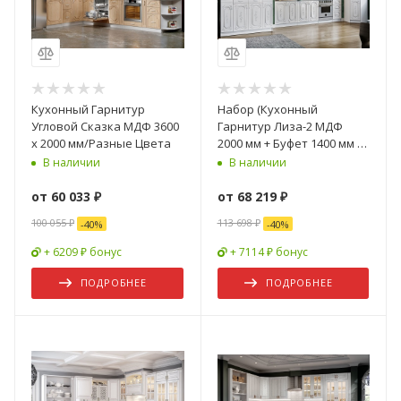
Кухонный Гарнитур
Набор (Кухонный
Угловой Сказка МДФ 3600
Гарнитур Лиза-2 МДФ
x 2000 мм/Разные Цвета
2000 мм + Буфет 1400 мм +
Буфет 800 мм)/Разные
В наличии
В наличии
Цвета
от
60 033 ₽
от
68 219 ₽
100 055 ₽
113 698 ₽
-
40
%
-
40
%
+ 6209 ₽ бонус
+ 7114 ₽ бонус
ПОДРОБНЕЕ
ПОДРОБНЕЕ