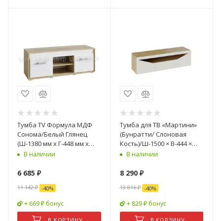
Тумба TV Формула МДФ
Тумба для ТВ «Мартини»
Сонома/Белый Глянец
(Бунратти/ Слоновая
(Ш-1380 мм x Г-448 мм х
Кость)/Ш-1500 × В-444 ×
В-506 мм)
Г-465 мм
В наличии
В наличии
6 685
₽
8 290
₽
11 142
₽
13 816
₽
-
40
%
-
40
%
+ 669 ₽ бонус
+ 829 ₽ бонус
В КОРЗИНУ
В КОРЗИНУ