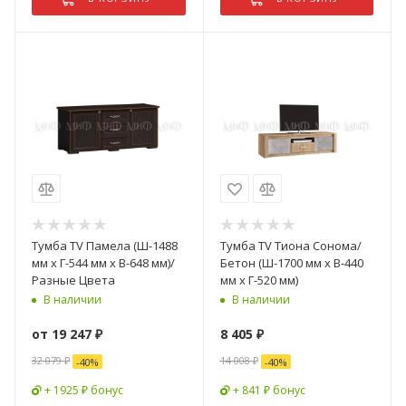
Тумба TV Памела (Ш-1488
Тумба TV Тиона Сонома/
мм x Г-544 мм х В-648 мм)/
Бетон (Ш-1700 мм x В-440
Разные Цвета
мм x Г-520 мм)
В наличии
В наличии
от
19 247 ₽
8 405
₽
32 079 ₽
14 008
₽
-
40
%
-
40
%
+ 1925 ₽ бонус
+ 841 ₽ бонус