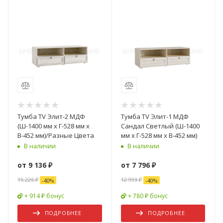
Тумба TV Элит-2 МДФ
Тумба TV Элит-1 МДФ
(Ш-1400 мм x Г-528 мм х
Сандал Светлый (Ш-1400
В-452 мм)/Разные Цвета
мм x Г-528 мм х В-452 мм)
В наличии
В наличии
от
9 136 ₽
от
7 796 ₽
15 226 ₽
12 993 ₽
-
40
%
-
40
%
+ 914 ₽ бонус
+ 780 ₽ бонус
ПОДРОБНЕЕ
ПОДРОБНЕЕ