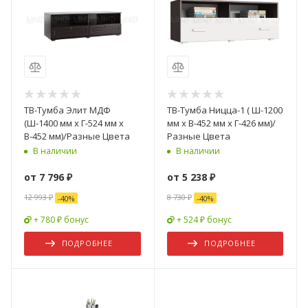
ТВ-Тумба Элит МДФ
ТВ-Тумба Ницца-1 ( Ш-1200
(Ш-1400 мм x Г-524 мм х
мм x В-452 мм x Г-426 мм)/
В-452 мм)/Разные Цвета
Разные Цвета
В наличии
В наличии
от
7 796 ₽
от
5 238 ₽
12 993 ₽
8 730 ₽
-
40
%
-
40
%
+ 780 ₽ бонус
+ 524 ₽ бонус
ПОДРОБНЕЕ
ПОДРОБНЕЕ