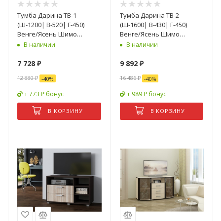
Тумба Дарина ТВ-1
Тумба Дарина ТВ-2
(Ш-1200| В-520| Г-450)
(Ш-1600| В-430| Г-450)
Венге/Ясень Шимо
Венге/Ясень Шимо
Светлый
Светлый
В наличии
В наличии
7 728
₽
9 892
₽
12 880
₽
16 486
₽
-
40
%
-
40
%
+ 773 ₽ бонус
+ 989 ₽ бонус
В КОРЗИНУ
В КОРЗИНУ