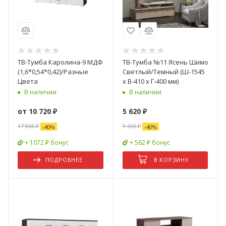
ТВ-Тумба Каролина-9 МДФ
ТВ-Тумба №11 Ясень Шимо
(1,6*0,54*0,42)/Разные
Светлый/Темный (Ш-1545
Цвета
х В-410 х Г-400 мм)
В наличии
В наличии
от
10 720 ₽
5 620
₽
17 866 ₽
9 366
₽
-
40
%
-
40
%
+ 1072 ₽ бонус
+ 562 ₽ бонус
ПОДРОБНЕЕ
В КОРЗИНУ