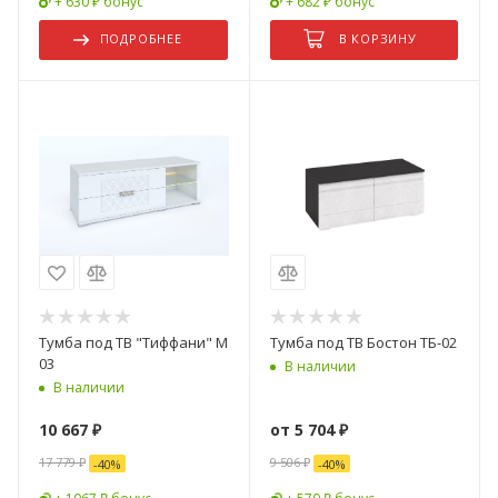
+ 630 ₽ бонус
+ 682 ₽ бонус
ПОДРОБНЕЕ
В КОРЗИНУ
Тумба под ТВ "Тиффани" М
Тумба под ТВ Бостон ТБ-02
03
В наличии
В наличии
10 667
₽
от
5 704 ₽
17 779
₽
9 506 ₽
-
40
%
-
40
%