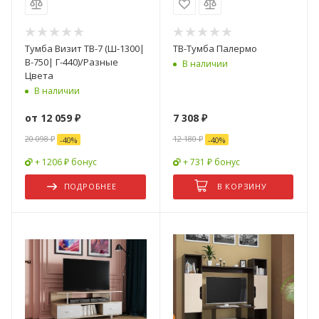
Тумба Визит ТВ-7 (Ш-1300|
ТВ-Тумба Палермо
В-750| Г-440)/Разные
В наличии
Цвета
В наличии
от
12 059 ₽
7 308
₽
20 098 ₽
12 180
₽
-
40
%
-
40
%
+ 1206 ₽ бонус
+ 731 ₽ бонус
ПОДРОБНЕЕ
В КОРЗИНУ