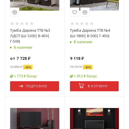
Тумба Дарина ТТВ №3
Тумба Дарина ТТВ №4
ЛДСП (Ш-1200| В-450|
(Ш-1800| В-500| Г-450)
Г-500)
В наличии
В наличии
от
7 728 ₽
9 118
₽
12 880 ₽
15 197
₽
-
40
%
-
40
%
+ 773 ₽ бонус
+ 912 ₽ бонус
ПОДРОБНЕЕ
В КОРЗИНУ