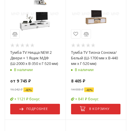
Тумба TV Ницца NEW 2
Тумба TV Тиона Сонома/
Двери + 1 Ящик МДФ
Белый (Ш-1700 мм x В-440
(Ш-2000 x В-350 x Г-520 мм)
мм x Г-520 мм)
В наличии
В наличии
от
9 745 ₽
8 405
₽
16 242 ₽
14 008
₽
-
40
%
-
40
%
+ 1121 ₽ бонус
+ 841 ₽ бонус
ПОДРОБНЕЕ
В КОРЗИНУ