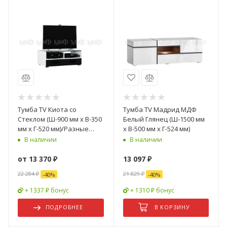
Тумба TV Киота со
Тумба TV Мадрид МДФ
Стеклом (Ш-900 мм x В-350
Белый Глянец (Ш-1500 мм
мм x Г-520 мм)/Разные
x В-500 мм x Г-524 мм)
Цвета
В наличии
В наличии
от
13 370 ₽
13 097
₽
22 284 ₽
21 829
₽
-
40
%
-
40
%
+ 1337 ₽ бонус
+ 1310 ₽ бонус
ПОДРОБНЕЕ
В КОРЗИНУ