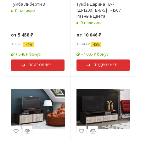
Тумба Либерти 3
Тумба Дарина ТВ-7
(Ш-1200| В-675| Г-450)/
В наличии
Разные Цвета
В наличии
от
5 458 ₽
от
10 046 ₽
9 096 ₽
16 743 ₽
-
40
%
-
40
%
+ 546 ₽ бонус
+ 1005 ₽ бонус
ПОДРОБНЕЕ
ПОДРОБНЕЕ