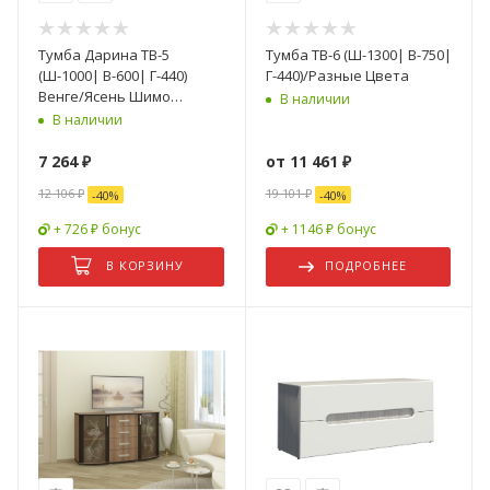
Тумба Дарина ТВ-5
Тумба ТВ-6 (Ш-1300| В-750|
(Ш-1000| В-600| Г-440)
Г-440)/Разные Цвета
Венге/Ясень Шимо
В наличии
Светлый
В наличии
7 264
₽
от
11 461 ₽
12 106
₽
19 101 ₽
-
40
%
-
40
%
+ 726 ₽ бонус
+ 1146 ₽ бонус
В КОРЗИНУ
ПОДРОБНЕЕ