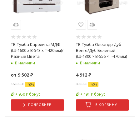
ТВ-Тумба Каролина МДФ
ТВ-Тумба Олеандр Дуб
(Ш-1600 х В-543 х Г-420 мм)/
Венге/Дуб Беленый
Разные Цвета
(Ш-1300 × В-556 × Г-470 мм)
В наличии
В наличии
от
9 502 ₽
4 912
₽
15 836 ₽
8 186
₽
-
40
%
-
40
%
+ 950 ₽ бонус
+ 491 ₽ бонус
ПОДРОБНЕЕ
В КОРЗИНУ