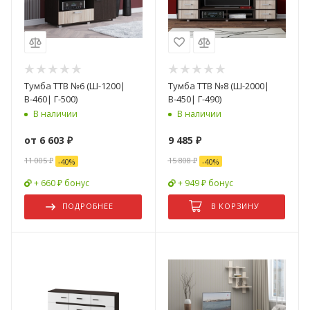
Тумба ТТВ №6 (Ш-1200|
Тумба ТТВ №8 (Ш-2000|
В-460| Г-500)
В-450| Г-490)
В наличии
В наличии
от
6 603 ₽
9 485
₽
11 005 ₽
15 808
₽
-
40
%
-
40
%
+ 660 ₽ бонус
+ 949 ₽ бонус
ПОДРОБНЕЕ
В КОРЗИНУ