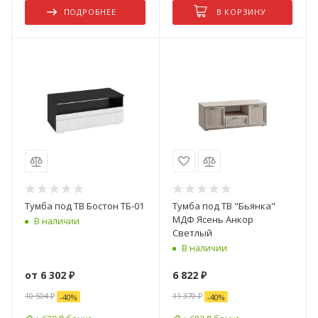
ПОДРОБНЕЕ
В КОРЗИНУ
Тумба под ТВ Бостон ТБ-01
Тумба под ТВ "Бьянка"
МДФ Ясень Анкор
В наличии
Светлый
В наличии
от
6 302 ₽
6 822
₽
10 504 ₽
11 370
₽
-
40
%
-
40
%