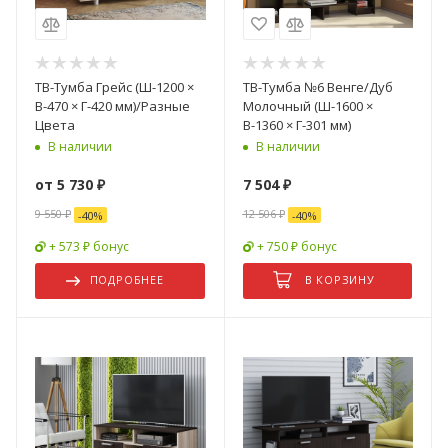
ТВ-Тумба Грейс (Ш-1200 ×
ТВ-Тумба №6 Венге/Дуб
В-470 × Г-420 мм)/Разные
Молочный (Ш-1600 ×
Цвета
В-1360 × Г-301 мм)
В наличии
В наличии
от
5 730 ₽
7 504
₽
9 550 ₽
12 506
₽
-
40
%
-
40
%
+ 573 ₽ бонус
+ 750 ₽ бонус
ПОДРОБНЕЕ
В КОРЗИНУ