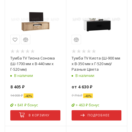
Тумба TV Тиона Сонома
Тумба TV Киота (Ш-900 мм
(Ш-1700 мм x В-440 мм x
x В-350 мм x Г-520 мм)/
Г-520 мм)
Разные Цвета
В наличии
В наличии
8 405
₽
от
4 630 ₽
14 008
₽
7 716 ₽
-
40
%
-
40
%
+ 841 ₽ бонус
+ 463 ₽ бонус
В КОРЗИНУ
ПОДРОБНЕЕ