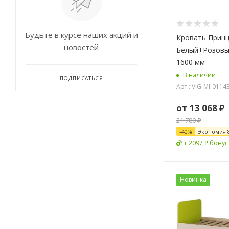
Будьте в курсе наших акций и
Кровать Принц
новостей
Белый+Розовы
1600 мм
В наличии
ПОДПИСАТЬСЯ
Арт.: VIG-MI-0114
от
13 068 ₽
21 780 ₽
-
40
%
Экономия
+ 2097 ₽ бонус
Новинка