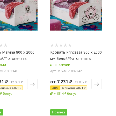
 Malvina 800 х 2000
Кровать Princessa 800 х 2000
ый/Фотопечать
мм Белый/Фотопечать
ичии
В наличии
G-MF-1002341
Арт.: VIG-MF-1002342
31 ₽
от
7 231 ₽
12 052 ₽
12 052 ₽
кономия
4 821 ₽
-
40
%
Экономия
4 821 ₽
 ₽ бонус
+ 1514 ₽ бонус
а
Новинка