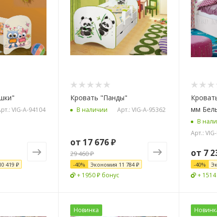
шки"
Кровать "Панды"
Кровать
мм Бел
рт.: VIG-A-94104
Арт.: VIG-A-95362
В наличии
В нал
Арт.: VI
от
17 676 ₽
от
7 2
29 460 ₽
10 419 ₽
-
40
%
Экономия
11 784 ₽
-
40
%
Э
+ 1950 ₽ бонус
+ 1514
Новинка
Новинк