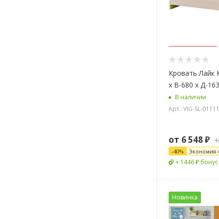
Кровать Лайк 
х В-680 х Д-16
В наличии
Арт.: VIG-SL-011
от
6 548 ₽
1
-
40
%
Экономия
+ 1446 ₽ бонус
Новинка