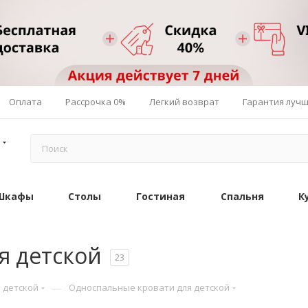
Оплата
Рассрочка 0%
Легкий возврат
Гарантия луч
Шкафы
Столы
Гостиная
Спальня
К
я детской
23
—
 детской
Односпальные кровати для детской