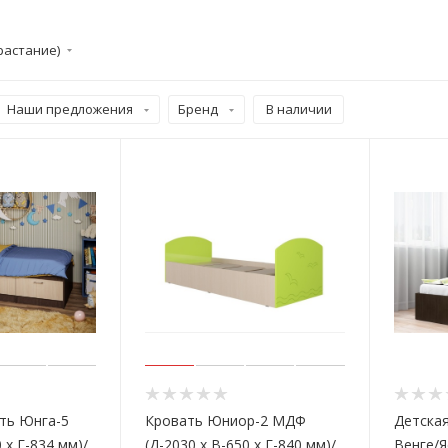
растание)
Наши предложения
Бренд
В наличии
ть Юнга-5
Кровать Юниор-2 МДФ
Детска
 х Г-834 мм)/
(Д-2030 х В-650 х Г-840 мм)/
Венге/