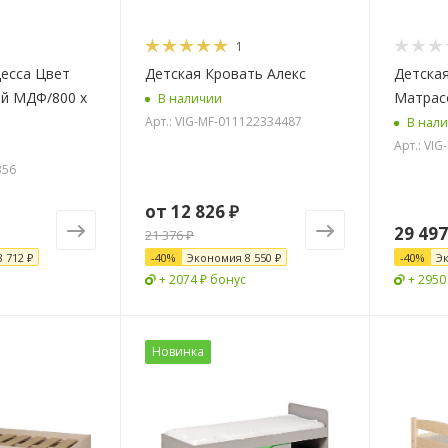
1
есса Цвет
Детская Кровать Алекс
Детская
й МДФ/800 х
Матрас
В наличии
Арт.: VIG-MF-011122334487
В нал
Арт.: VI
356
от
12 826 ₽
29 497
21 376 ₽
8 712 ₽
-
40
%
Экономия
8 550 ₽
-
40
%
Э
+ 2074 ₽ бонус
+ 2950
Новинка