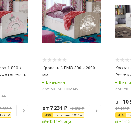
ssa-1 800 х
Кровать NEMO 800 х 2000
Кроватк
й/Фотопечать
мм
Розочки
В наличии
В нал
Арт.: VIG-MF-1002345
Арт.: VIG
2344
от
10 
от
7 231 ₽
2 052 ₽
12 052 ₽
18 192 ₽
4 821 ₽
-
40
%
Экономия
4 821 ₽
-
40
%
Э
+ 1514 ₽ бонус
+ 1615