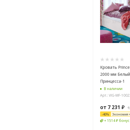
Кровать Prince
2000 мм Белы
Принцесса-1
В наличии
Арт.: VIG-MF-100
от
7 231 ₽
1
-
40
%
Экономия
+ 1514 ₽ бонус