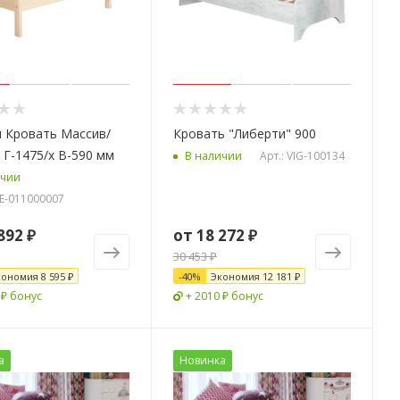
 Кровать Массив/
Кровать "Либерти" 900
 Г-1475/х В-590 мм
Арт.: VIG-100134
В наличии
ичии
-E-011000007
892 ₽
от
18 272 ₽
30 453 ₽
кономия
8 595 ₽
-
40
%
Экономия
12 181 ₽
 ₽ бонус
+ 2010 ₽ бонус
а
Новинка