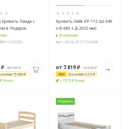
 Кровать Панда с
Кровать Лайк КР-112 (Ш-940
ом в Подарок
х В-680 х Д-2032 мм)
ичии
В наличии
G-EN111223350
Арт.: VIG-SL-01111224466
₽
от
7 819 ₽
49 161
₽
13 032 ₽
кономия
19 664
₽
-
40
%
Экономия
5 213 ₽
 ₽ бонус
+ 1573 ₽ бонус
Новинка