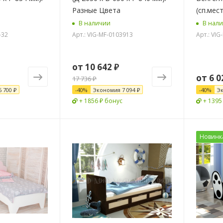
Разные Цвета
(сп.мес
В наличии
В нал
-32
Арт.: VIG-MF-0103913
Арт.: VI
от
10 642 ₽
от
6 0
17 736 ₽
6 700 ₽
-
40
%
Экономия
7 094 ₽
-
40
%
Э
+ 1856 ₽ бонус
+ 1395
Новинк