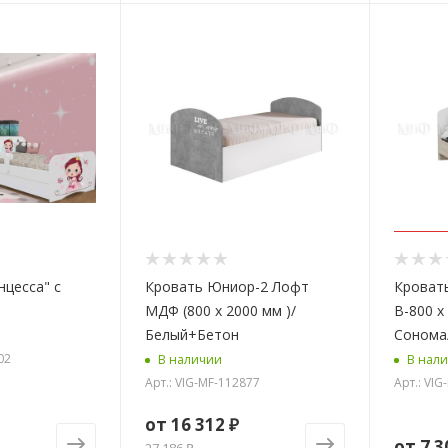
нцесса" c
Кровать Юниор-2 Лофт
Кровать
МДФ (800 х 2000 мм )/
В-800 x
Белый+Бетон
Сонома
02
В наличии
В нал
Арт.: VIG-MF-112877
Арт.: VI
от
16 312 ₽
от
7 3
27 186 ₽