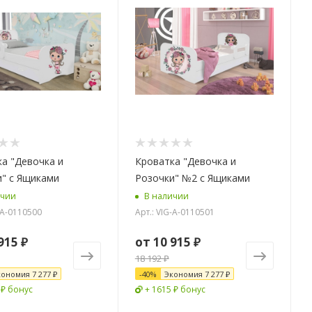
а "Девочка и
Кроватка "Девочка и
" c Ящиками
Розочки" №2 c Ящиками
ичии
В наличии
-A-0110500
Арт.: VIG-A-0110501
915 ₽
от
10 915 ₽
18 192 ₽
кономия
7 277 ₽
-
40
%
Экономия
7 277 ₽
 ₽ бонус
+ 1615 ₽ бонус