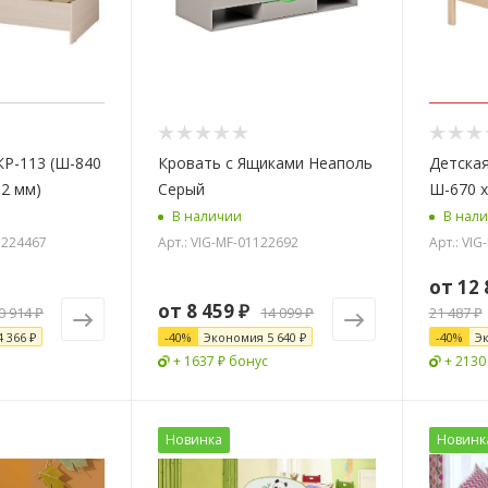
КР-113 (Ш-840
Кровать с Ящиками Неаполь
Детская
32 мм)
Серый
Ш-670 х
В наличии
В нал
11224467
Арт.: VIG-MF-01122692
Арт.: VIG
от
12 
от
8 459 ₽
0 914 ₽
14 099 ₽
21 487 ₽
4 366 ₽
-
40
%
Экономия
5 640 ₽
-
40
%
Э
+ 1637 ₽ бонус
+ 2130
Новинка
Новинк