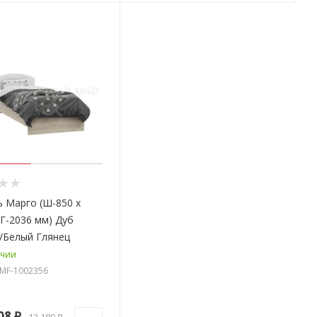
 Марго (Ш-850 x
 Г-2036 мм) Дуб
/Белый Глянец
ичии
G-MF-1002356
08 ₽
12 180 ₽