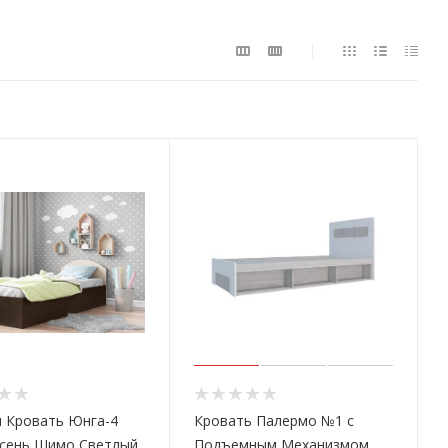
я Кровать Юнга-4
Кровать Палермо №1 с
Ясень Шимо Светлый
Подъемным Механизмом