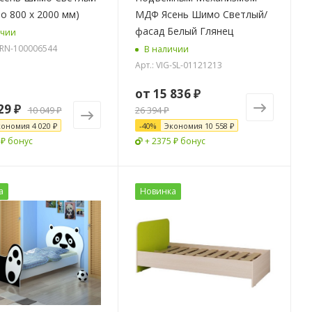
то 800 х 2000 мм)
МДФ Ясень Шимо Светлый/
фасад Белый Глянец
ичии
G-RN-100006544
В наличии
Арт.: VIG-SL-01121213
от
15 836 ₽
29 ₽
10 049 ₽
26 394 ₽
кономия
4 020 ₽
-
40
%
Экономия
10 558 ₽
 ₽ бонус
+ 2375 ₽ бонус
а
Новинка