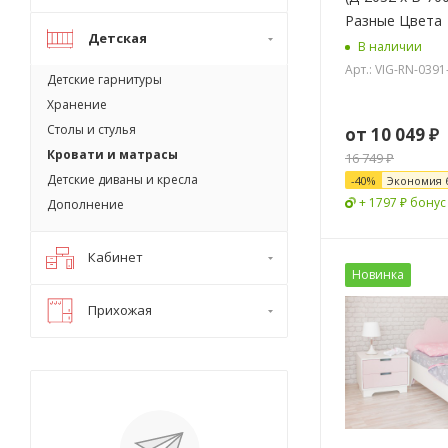
Разные Цвета
Детская
В наличии
Арт.: VIG-RN-0391
Детские гарнитуры
Хранение
Столы и стулья
от
10 049 ₽
Кровати и матрасы
16 749 ₽
Детские диваны и кресла
-
40
%
Экономия
+ 1797 ₽ бонус
Дополнение
Кабинет
Новинка
Прихожая