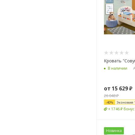
Кровать "Сову
А
В наличии
от
15 629 ₽
26 048 ₽
-
40
%
Экономия
+ 1746 ₽ бонус
Новинка