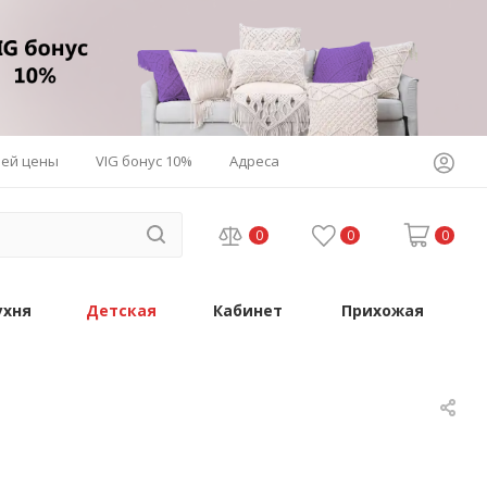
шей цены
VIG бонус 10%
Адреса
0
0
0
ухня
Детская
Кабинет
Прихожая