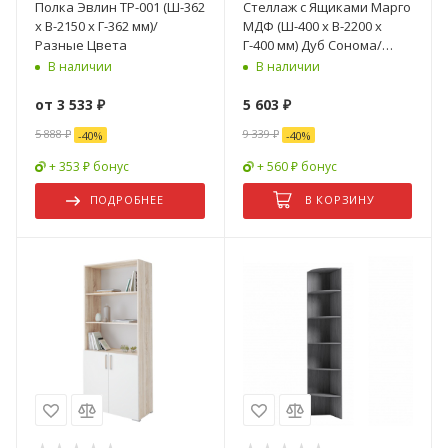
Полка Эвлин ТР-001 (Ш-362
Стеллаж с Ящиками Марго
x В-2150 x Г-362 мм)/
МДФ (Ш-400 x В-2200 x
Разные Цвета
Г-400 мм) Дуб Сонома/
Белый Глянец
В наличии
В наличии
от
3 533 ₽
5 603
₽
5 888 ₽
9 339
₽
-
40
%
-
40
%
+ 353 ₽ бонус
+ 560 ₽ бонус
ПОДРОБНЕЕ
В КОРЗИНУ