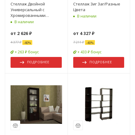
Стеллаж Двойной
Стеллаж Зиг Заг/Разные
Универсальный с
Цвета
Хромированными
В наличии
Опорами/Разные Цвета
В наличии
от
2 626 ₽
от
4 327 ₽
4 377 ₽
7 211 ₽
-
40
%
-
40
%
+ 263 ₽ бонус
+ 433 ₽ бонус
ПОДРОБНЕЕ
ПОДРОБНЕЕ