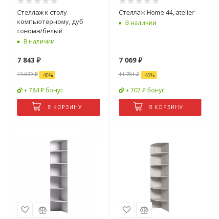
Стеллаж к столу
Стеллаж Home 44, atelier
компьютерному, дуб
В наличии
сонома/белый
В наличии
7 843
₽
7 069
₽
13 072
₽
11 781
₽
-
40
%
-
40
%
+ 784 ₽ бонус
+ 707 ₽ бонус
В КОРЗИНУ
В КОРЗИНУ