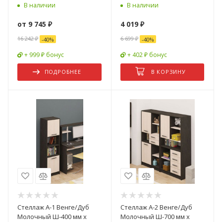
В-2120 мм x Г-470 мм)
В наличии
В наличии
от
9 745 ₽
4 019
₽
16 242 ₽
6 699
₽
-
40
%
-
40
%
+ 999 ₽ бонус
+ 402 ₽ бонус
ПОДРОБНЕЕ
В КОРЗИНУ
Стеллаж А-1 Венге/Дуб
Стеллаж А-2 Венге/Дуб
Молочный Ш-400 мм x
Молочный Ш-700 мм x