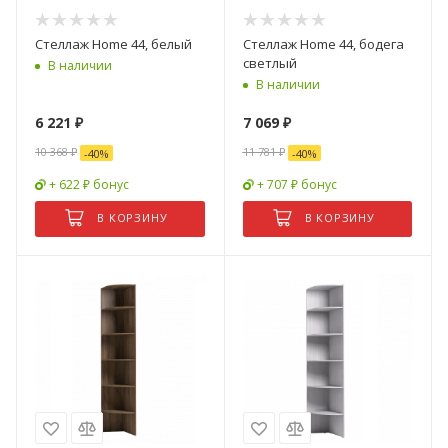
Стеллаж Home 44, белый
Стеллаж Home 44, бодега
светлый
В наличии
В наличии
6 221
₽
7 069
₽
10 368
₽
11 781
₽
-
40
%
-
40
%
+ 622 ₽ бонус
+ 707 ₽ бонус
В КОРЗИНУ
В КОРЗИНУ