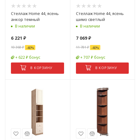
Стеллаж Home 44, ясень
Стеллаж Home 44, ясень
анкор темный
шимо светлый
В наличии
В наличии
6 221
₽
7 069
₽
10 368
₽
11 781
₽
-
40
%
-
40
%
+ 622 ₽ бонус
+ 707 ₽ бонус
В КОРЗИНУ
В КОРЗИНУ