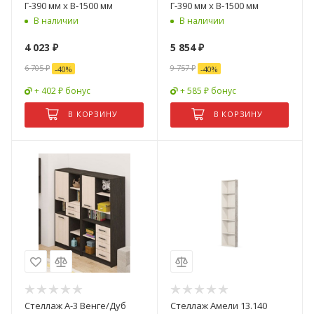
Г-390 мм х В-1500 мм
Г-390 мм х В-1500 мм
В наличии
В наличии
4 023
₽
5 854
₽
6 705
₽
9 757
₽
-
40
%
-
40
%
+ 402 ₽ бонус
+ 585 ₽ бонус
В КОРЗИНУ
В КОРЗИНУ
Стеллаж А-3 Венге/Дуб
Стеллаж Амели 13.140