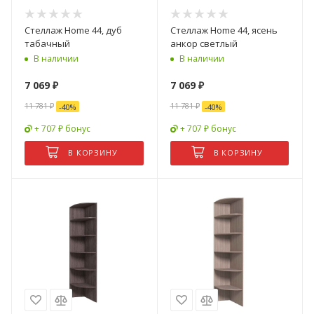
Стеллаж Home 44, дуб
Стеллаж Home 44, ясень
табачный
анкор светлый
В наличии
В наличии
7 069
₽
7 069
₽
11 781
₽
11 781
₽
-
40
%
-
40
%
+ 707 ₽ бонус
+ 707 ₽ бонус
В КОРЗИНУ
В КОРЗИНУ