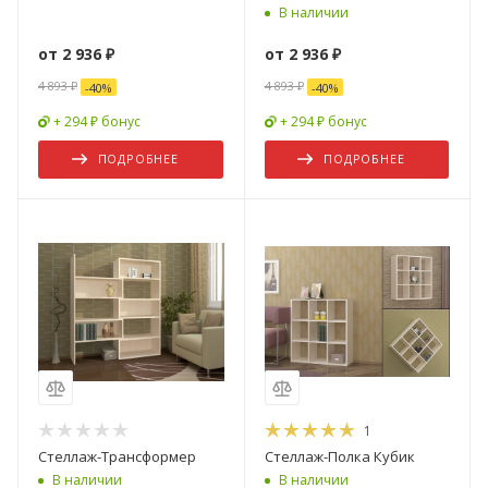
В наличии
от
2 936 ₽
от
2 936 ₽
4 893 ₽
4 893 ₽
-
40
%
-
40
%
+ 294 ₽ бонус
+ 294 ₽ бонус
ПОДРОБНЕЕ
ПОДРОБНЕЕ
1
Стеллаж-Трансформер
Стеллаж-Полка Кубик
В наличии
В наличии