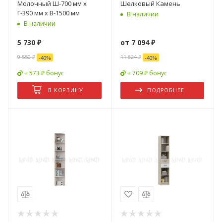
Молочный Ш-700 мм x
Шелковый Камень
Г-390 мм х В-1500 мм
В наличии
В наличии
5 730
₽
от
7 094 ₽
9 550
₽
11 824 ₽
-
40
%
-
40
%
+ 573 ₽ бонус
+ 709 ₽ бонус
В КОРЗИНУ
ПОДРОБНЕЕ