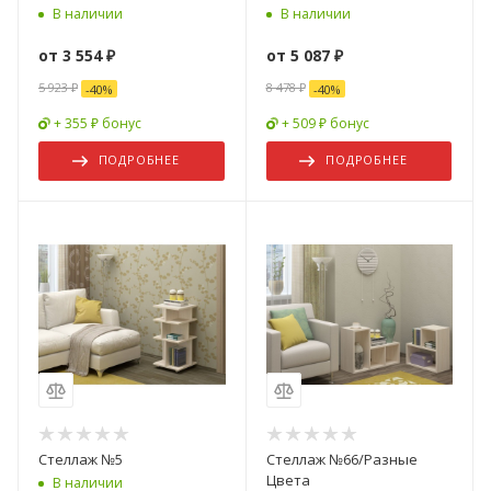
В наличии
В наличии
от
3 554 ₽
от
5 087 ₽
5 923 ₽
8 478 ₽
-
40
%
-
40
%
+ 355 ₽ бонус
+ 509 ₽ бонус
ПОДРОБНЕЕ
ПОДРОБНЕЕ
Стеллаж №5
Стеллаж №66/Разные
Цвета
В наличии