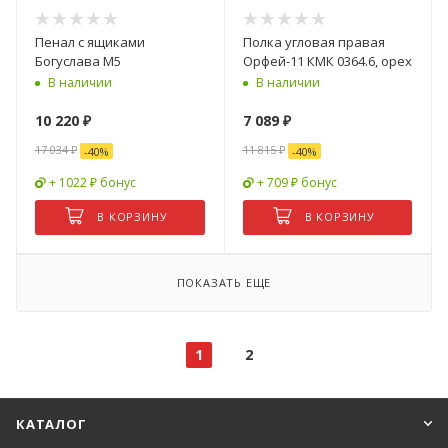
Пенал с ящиками
Полка угловая правая
Богуслава М5
Орфей-11 КМК 0364.6, орех
В наличии
В наличии
10 220
₽
7 089
₽
17 034
₽
11 815
₽
-
40
%
-
40
%
+ 1022 ₽ бонус
+ 709 ₽ бонус
В КОРЗИНУ
В КОРЗИНУ
ПОКАЗАТЬ ЕЩЕ
1
2
КАТАЛОГ