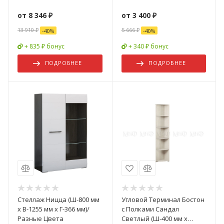
от
8 346 ₽
от
3 400 ₽
13 910 ₽
5 666 ₽
-
40
%
-
40
%
+ 835 ₽ бонус
+ 340 ₽ бонус
ПОДРОБНЕЕ
ПОДРОБНЕЕ
Стеллаж Ницца (Ш-800 мм
Угловой Терминал Бостон
x В-1255 мм x Г-366 мм)/
с Полками Сандал
Разные Цвета
Светлый (Ш-400 мм x